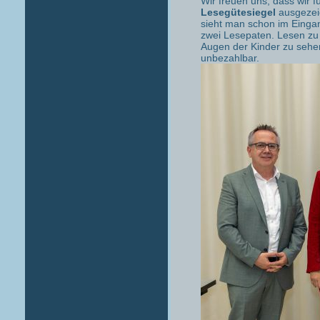
Wir freuen uns, dass wir
Lesegütesiegel
ausgezeic
sieht man schon im Eingan
zwei Lesepaten. Lesen zu 
Augen der Kinder zu sehen
unbezahlbar.