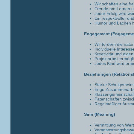
Wir schaffen eine f
Freude am Lernen u
Jeder Erfolg wird we
Ein respektvoller un
Humor und Lachen ha
Engagement (Engageme
Wir fördern die natü
Individuelle Interess
Kreativität und eig
Projektarbeit ermögli
Jedes Kind wird ermu
Beziehungen (Relations
Starke Schulgemeins
Enge Zusammenarbei
Klassengemeinschaf
Patenschaften zwisc
Regelmäßiger Austau
Sinn (Meaning)
Vermittlung von Wert
Verantwortungsbewus