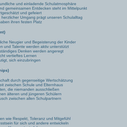
reundliche und einladende Schulatmosphäre
nd gemeinsamen Entdecken steht im Mittelpunkt
rtgeschätzt und gefeiert
d herzlicher Umgang prägt unseren Schulalltag
ben ihren festen Platz
nt)
rliche Neugier und Begeisterung der Kinder
en und Talente werden aktiv unterstützt
enständiges Denken werden angeregt
cht vertieftes Lernen
tigt, sich einzubringen
hips)
chaft durch gegenseitige Wertschätzung
t zwischen Schule und Elternhaus
ten, die niemanden ausschließen
hen älteren und jüngeren Schülern
sch zwischen allen Schulpartnern
en wie Respekt, Toleranz und Mitgefühl
stsein für sich und andere entwickeln