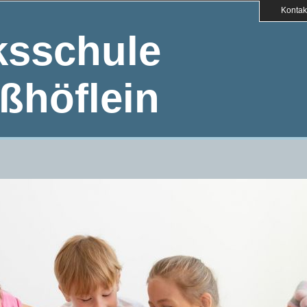
Kontak
ksschule
ßhöflein