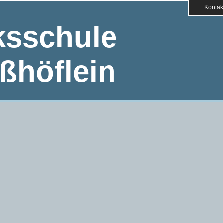
Kontak
ksschule
ßhöflein