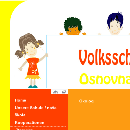
Home
Ökolog
Unsere Schule / naša
škola
Kooperationen