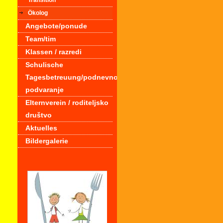
Transition
Ökolog
Angebote/ponude
Team/tim
Klassen / razredi
Schulische
Tagesbetreuung/podnevno
podvaranje
Elternverein / roditeljsko
društvo
Aktuelles
Bildergalerie