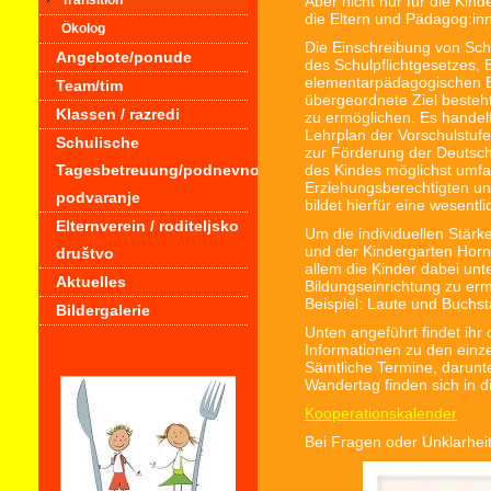
Aber nicht nur für die Kin
Transition
die Eltern und Pädagog:in
Ökolog
Die Einschreibung von Sch
Angebote/ponude
des Schulpflichtgesetzes,
elementarpädagogischen Be
Team/tim
übergeordnete Ziel besteht
Klassen / razredi
zu ermöglichen. Es handel
Lehrplan der Vorschulstuf
Schulische
zur Förderung der Deutsch
Tagesbetreuung/podnevno
des Kindes möglichst umfa
Erziehungsberechtigten un
podvaranje
bildet hierfür eine wesent
Elternverein / roditeljsko
Um die individuellen Stärk
und der Kindergarten Horn
društvo
allem die Kinder dabei unt
Aktuelles
Bildungseinrichtung zu er
Beispiel: Laute und Buchs
Bildergalerie
Unten angeführt findet ihr
Informationen zu den einz
Sämtliche Termine, darunt
Wandertag finden sich in 
Kooperationskalender
Bei Fragen oder Unklarhei