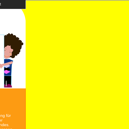
t
ng für
er
indes.