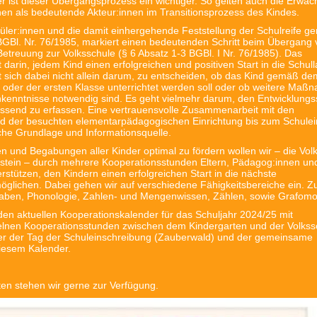
der ist dieser Übergangsprozess ein wichtiger. So gelten auch die Erwa
nen als bedeutende Akteur:innen im Transitionsprozess des Kindes.
üler:innen und die damit einhergehende Feststellung der Schulreife g
 BGBl. Nr. 76/1985, markiert einen bedeutenden Schritt beim Übergang 
treuung zur Volksschule (§ 6 Absatz 1-3 BGBl. I Nr. 76/1985). Das
 darin, jedem Kind einen erfolgreichen und positiven Start in die Schul
t sich dabei nicht allein darum, zu entscheiden, ob das Kind gemäß de
e oder der ersten Klasse unterrichtet werden soll oder ob weitere Ma
kenntnisse notwendig sind. Es geht vielmehr darum, den Entwicklungs
ssend zu erfassen. Eine vertrauensvolle Zusammenarbeit mit den
d der besuchten elementarpädagogischen Einrichtung bis zum Schuleint
liche Grundlage und Informationsquelle.
en und Begabungen aller Kinder optimal zu fördern wollen wir – die Vol
stein – durch mehrere Kooperationsstunden Eltern, Pädagog:innen un
erstützen, den Kindern einen erfolgreichen Start in die nächste
möglichen. Dabei gehen wir auf verschiedene Fähigkeitsbereiche ein. 
taben, Phonologie, Zahlen- und Mengenwissen, Zählen, sowie Grafomot
 den aktuellen Kooperationskalender für das Schuljahr 2024/25 mit
elnen Kooperationsstunden zwischen dem Kindergarten und der Volkss
er der Tag der Schuleinschreibung (Zauberwald) und der gemeinsame
diesem Kalender.
ten stehen wir gerne zur Verfügung.