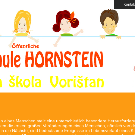
Kontak
 eines Menschen stellt eine unterschiedlich besondere Herausforderu
allem die ersten großen Veränderungen eines Menschen, nämlich von d
 in die Nächste, sind bedeutsame Ereignisse im Lebensverlauf eines K