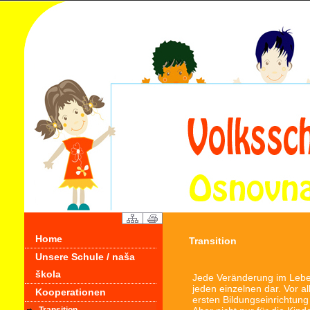
Home
Transition
Unsere Schule / naša
škola
Jede Veränderung im Leben
jeden einzelnen dar. Vor 
Kooperationen
ersten Bildungseinrichtung