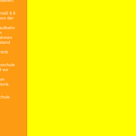
chsenen,
emäß § 6
von der
laufbahn
m
ßnahmen
stand
ritt
ksschule
d vor
Zum
orik.
chule.