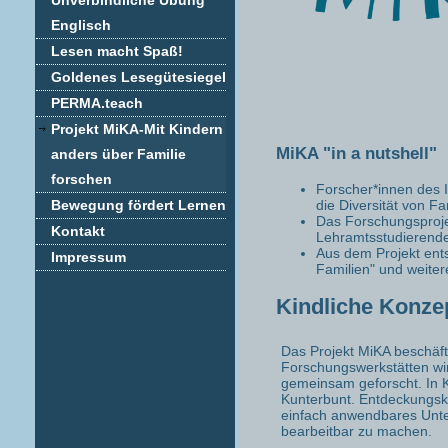
Unverbindliche Übung
Englisch
Lesen macht Spaß!
Goldenes Lesegütesiegel
PERMA.teach
Projekt MiKA-Mit Kindern
MiKA "in a nutshell"
anders über Familie
forschen
Forscher*innen des In
die Diversität von Fa
Bewegung fördert Lernen
Das Forschungsprojek
Kontakt
Lehramtsstudierende
Aus dem Projekt ents
Impressum
Familien" und weiter
Kindliche Konzep
Das Projekt MiKA beschäfti
Forschungswerkstätten wird
gemeinsam geforscht. In K
Kunterbunt. Entdeckungskar
einfach anwendbares Unter
bearbeitbar zu machen.