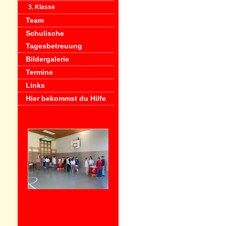
3. Klasse
Team
Schulische
Tagesbetreuung
Bildergalerie
Termine
Links
Hier bekommst du Hilfe