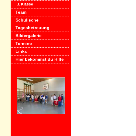
3. Klasse
Team
Schulische
Tagesbetreuung
Bildergalerie
Termine
Links
Hier bekommst du Hilfe