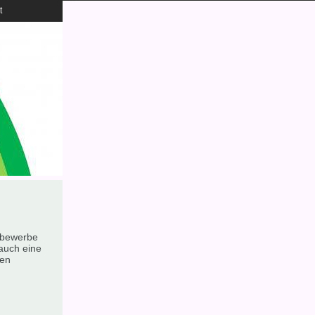
t
ttbewerbe
auch eine
den