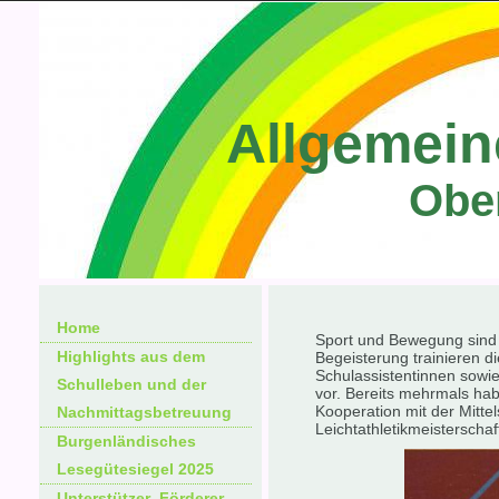
Allgemein
Obe
Home
Sport und Bewegung sind e
Highlights aus dem
Begeisterung trainieren d
Schulassistentinnen sowi
Schulleben und der
vor. Bereits mehrmals hab
Kooperation mit der Mitte
Nachmittagsbetreuung
Leichtathletikmeisterschaf
Burgenländisches
Lesegütesiegel 2025
Unterstützer_Förderer