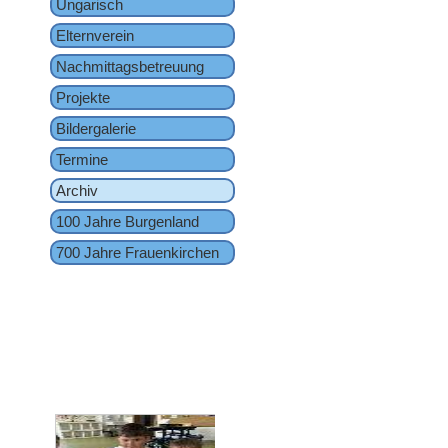
Ungarisch
Elternverein
Nachmittagsbetreuung
Projekte
Bildergalerie
Termine
Archiv
100 Jahre Burgenland
700 Jahre Frauenkirchen