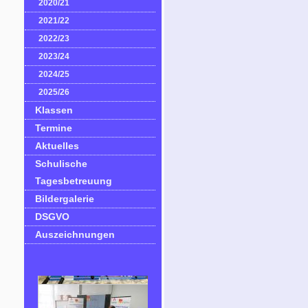
2020/21
2021/22
2022/23
2023/24
2024/25
2025/26
Klassen
Termine
Aktuelles
Schulische
Tagesbetreuung
Bildergalerie
DSGVO
Auszeichnungen