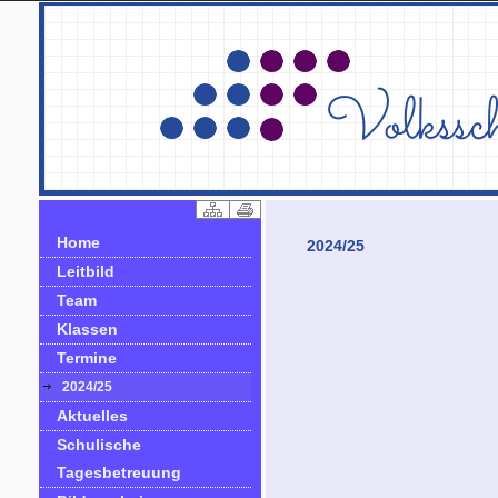
Home
2024/25
Leitbild
Team
Klassen
Termine
2024/25
Aktuelles
Schulische
Tagesbetreuung