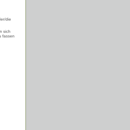
der/die
n sich
u fassen