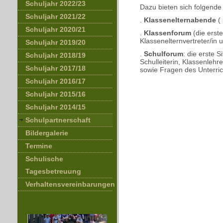
Schuljahr 2022/23
Dazu bieten sich folgende
Schuljahr 2021/22
.
Klassenelternabende
(
Schuljahr 2020/21
.
Klassenforum
(die erste
Klassenelternvertreter/in 
Schuljahr 2019/20
.
Schulforum
: die erste 
Schuljahr 2018/19
Schulleiterin, Klassenleh
Schuljahr 2017/18
sowie Fragen des Unterri
Schuljahr 2016/17
Schuljahr 2015/16
Schuljahr 2014/15
Schulpartnerschaft
Bildergalerie
Termine
Schulische
Tagesbetreuung
Verhaltensvereinbarungen