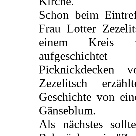
Kirche.
Schon beim Eintre
Frau Lotter Zezeli
einem Kreis vie
aufgeschicht
Picknickdecken vo
Zezelitsch erzä
Geschichte von ei
Gänseblum.
Als nächstes sollt