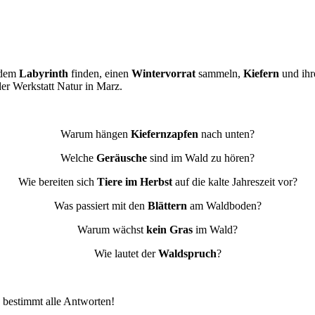
 dem
Labyrinth
finden, einen
Wintervorrat
sammeln,
Kiefern
und ihr
er Werkstatt Natur in Marz.
Warum hängen
Kiefernzapfen
nach unten?
Welche
Geräusche
sind im Wald zu hören?
Wie bereiten sich
Tiere im Herbst
auf die kalte Jahreszeit vor?
Was passiert mit den
Blättern
am Waldboden?
Warum wächst
kein Gras
im Wald?
Wie lautet der
Waldspruch
?
bestimmt alle Antworten!