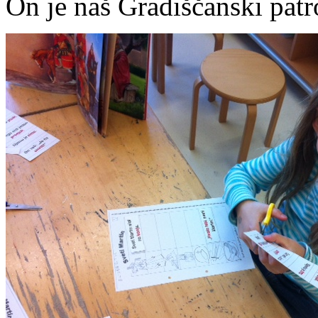
On je naš Gradiščanski patr