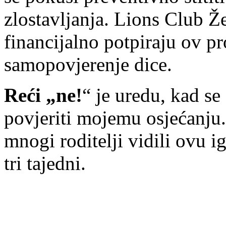
zlostavljanja. Lions Club Ž
financijalno potpiraju ov pr
samopovjerenje dice.
Reći „ne!
“ je uredu, kad s
povjeriti mojemu osjećanju.
mnogi roditelji vidili ovu ig
tri tajedni.