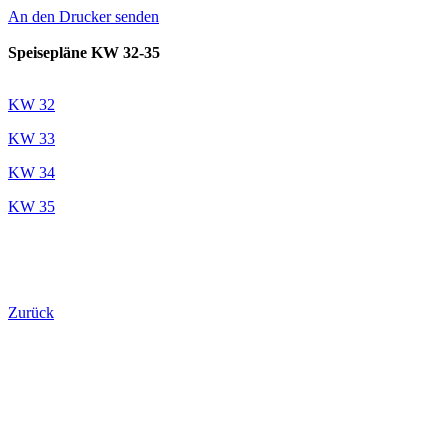
An den Drucker senden
Speisepläne KW 32-35
KW 32
KW 33
KW 34
KW 35
Zurück