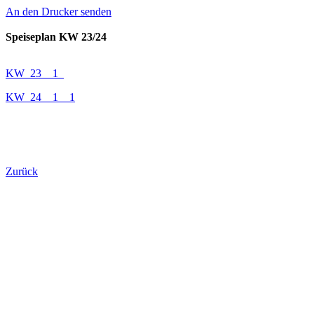
An den Drucker senden
Speiseplan KW 23/24
KW_23__1_
KW_24__1__1
Zurück