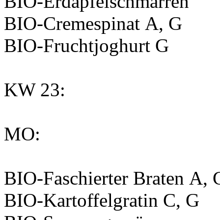
BIO-Erdäpfelschmarren
BIO-Cremespinat
A, G
BIO-Fruchtjoghurt
G
KW 23:
MO:
BIO-Faschierter Braten
A, 
BIO-Kartoffelgratin
C, G