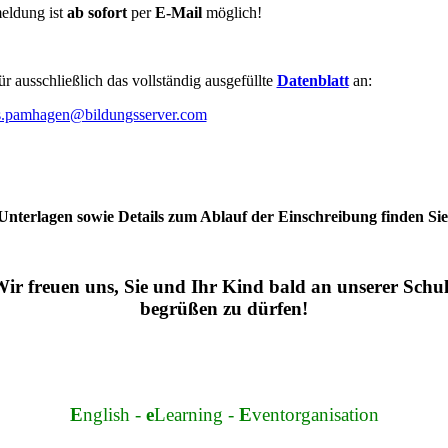
eldung ist
ab sofort
per
E-Mail
möglich!
ür ausschließlich das vollständig ausgefüllte
Datenblatt
an:
.pamhagen@bildungsserver.com
 Unterlagen sowie Details zum Ablauf der Einschreibung finden Si
ir freuen uns, Sie und Ihr Kind bald an unserer Schu
begrüßen zu dürfen!
E
nglish -
e
Learning -
E
ventorganisation