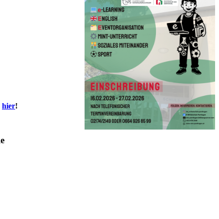
e
hier
!
le