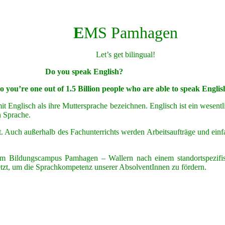
E
MS Pa
mh
agen
Let’s get bilingual!
Do you speak English?
o you’re one out of 1.5 Billion people who are able to speak Englis
 Englisch als ihre Muttersprache bezeichnen. Englisch ist ein wesent
n Sprache.
. Auch außerhalb des Fachunterrichts werden Arbeitsaufträge und einf
 am Bildungscampus Pamhagen – Wallern nach einem standortspezifis
setzt, um die Sprachkompetenz unserer AbsolventInnen zu fördern.