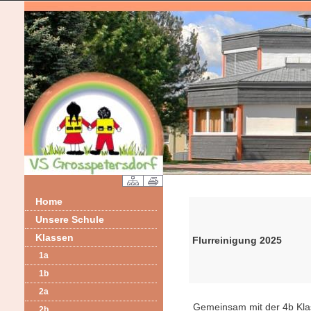
Home
Unsere Schule
Klassen
Flurreinigung 2025
1a
1b
2a
Gemeinsam mit der 4b Klas
2b