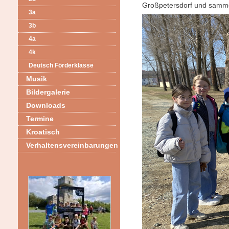
Großpetersdorf und samme
3a
3b
4a
4k
Deutsch Förderklasse
Musik
Bildergalerie
Downloads
Termine
Kroatisch
Verhaltensvereinbarungen