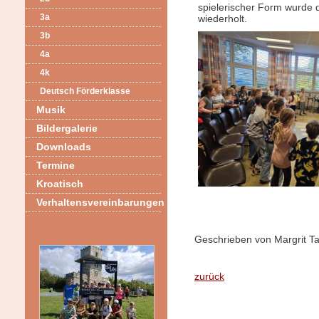
spielerischer Form wurde d
3a
wiederholt.
3b
4a
4k
Deutsch Förderklasse
Musik
Bildergalerie
Downloads
Termine
Kroatisch
Verhaltensvereinbarungen
Geschrieben von Margrit T
zurück