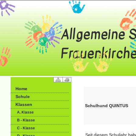
Home
Schule
Klassen
Schulhund QUINTUS
A. Klasse
B - Klasse
C - Klasse
Seit diesem Schuljahr hab