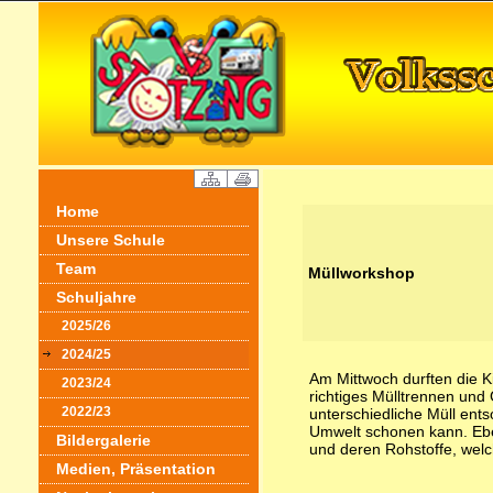
Home
Unsere Schule
Team
Müllworkshop
Schuljahre
2025/26
2024/25
Am Mittwoch durften die K
2023/24
richtiges Mülltrennen und
2022/23
unterschiedliche Müll ent
Umwelt schonen kann. Eben
Bildergalerie
und deren Rohstoffe, welc
Medien, Präsentation