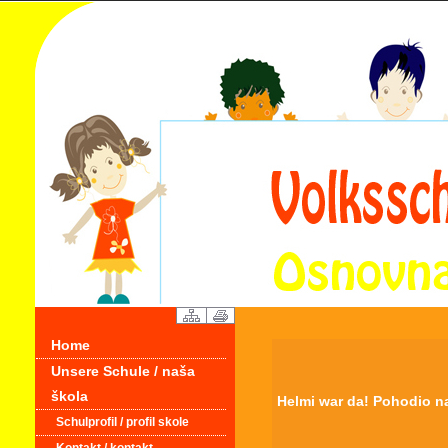
Home
Unsere Schule / naša
škola
Helmi war da! Pohodio na
Schulprofil / profil skole