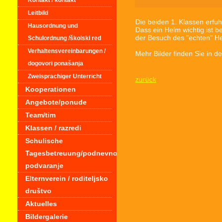
Kontakt / kontakt
Leitbild
Die beiden 1. Klassen erfuh
Hausordnung und
Dass ein Helm wichtig ist 
der Besuch des "echten" He
Schulordnung /školski red
Verhaltensvereinbarungen /
Mehr Bilder finden Sie in d
dogovori ponašanja
Zweisprachiger Unterricht
zurück
Kooperationen
Angebote/ponude
Team/tim
Klassen / razredi
Schulische
Tagesbetreuung/podnevno
podvaranje
Elternverein / roditeljsko
društvo
Aktuelles
Bildergalerie