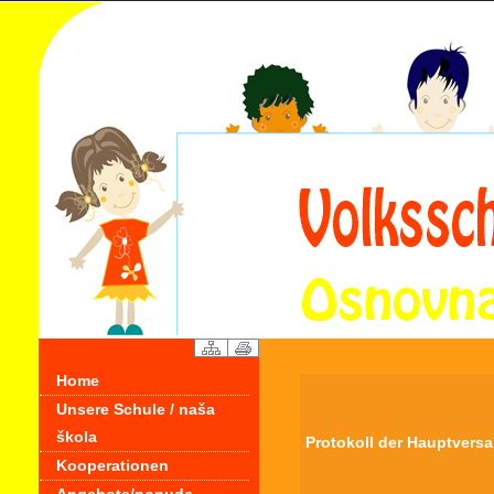
Home
Unsere Schule / naša
škola
Protokoll der Hauptvers
Kooperationen