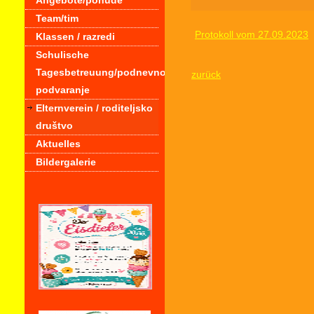
Angebote/ponude
Team/tim
Protokoll vom 27.09.2023
Klassen / razredi
Schulische
Tagesbetreuung/podnevno
zurück
podvaranje
Elternverein / roditeljsko
društvo
Aktuelles
Bildergalerie