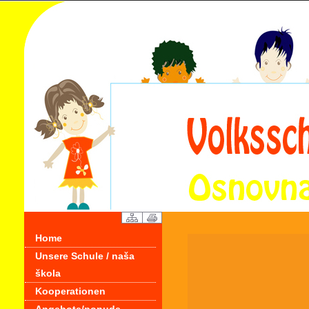
Home
Unsere Schule / naša
škola
Kooperationen