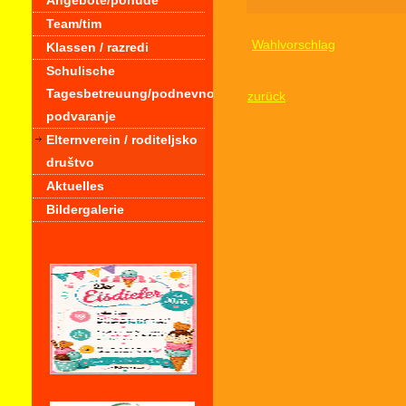
Angebote/ponude
Team/tim
Wahlvorschlag
Klassen / razredi
Schulische
Tagesbetreuung/podnevno
zurück
podvaranje
Elternverein / roditeljsko
društvo
Aktuelles
Bildergalerie