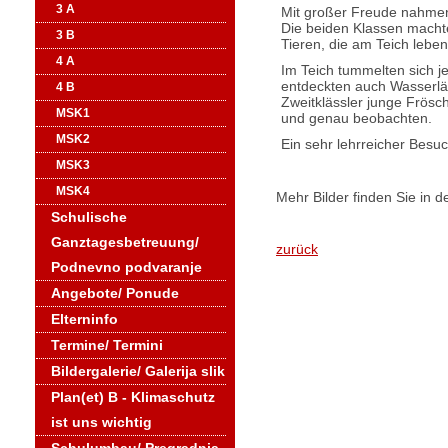
3 A
Mit großer Freude nahmen 
Die beiden Klassen mach
3 B
Tieren, die am Teich lebe
4 A
Im Teich tummelten sich j
entdeckten auch Wasserläu
4 B
Zweitklässler junge Frösc
MSK1
und genau beobachten.
MSK2
Ein sehr lehrreicher Besu
MSK3
MSK4
Mehr Bilder finden Sie in d
Schulische
Ganztagesbetreuung/
zurück
Podnevno podvaranje
Angebote/ Ponude
Elterninfo
Termine/ Termini
Bildergalerie/ Galerija slik
Plan(et) B - Klimaschutz
ist uns wichtig