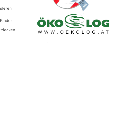
nderen
 Kinder
ntdecken