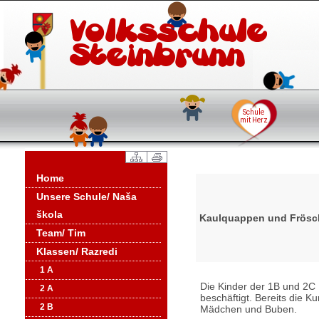
Home
Unsere Schule/ Naša
škola
Kaulquappen und Frösch
Team/ Tim
Klassen/ Razredi
1 A
Die Kinder der 1B und 2C
2 A
beschäftigt. Bereits die 
2 B
Mädchen und Buben.