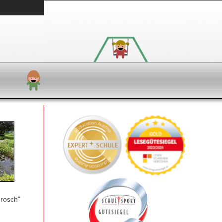
Frosch"
e