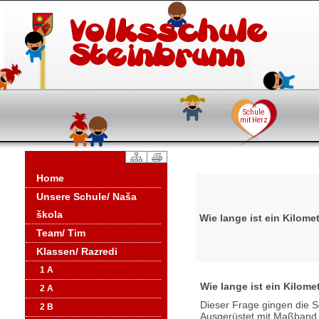
Home
Unsere Schule/ Naša
škola
Wie lange ist ein Kilome
Team/ Tim
Klassen/ Razredi
1 A
Wie lange ist ein Kilom
2 A
Dieser Frage gingen die S
2 B
Ausgerüstet mit Maßband,