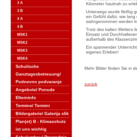
3 A
Kilometer hautnah zu erle
3 B
Unterwegs wurde fleißig 
ein Gefühl dafür, wie lang
4 A
wahrgenommen werden k
4 B
Trotz des kalten Wetters l
Einsatz und Durchhalteve
MSK1
außerhalb des Klassenzi
MSK2
Ein spannender Unterricht
MSK3
eigenes Erleben!
MSK4
Schulische
Mehr Bilder finden Sie in d
Ganztagesbetreuung/
Podnevno podvaranje
zurück
Angebote/ Ponude
Elterninfo
Termine/ Termini
Bildergalerie/ Galerija slik
Plan(et) B - Klimaschutz
ist uns wichtig