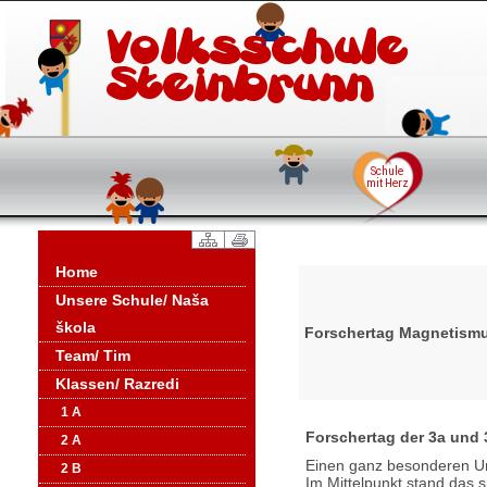
Home
Unsere Schule/ Naša
škola
Forschertag Magnetismu
Team/ Tim
Klassen/ Razredi
1 A
Forschertag der 3a un
2 A
Einen ganz besonderen Un
2 B
Im Mittelpunkt stand das