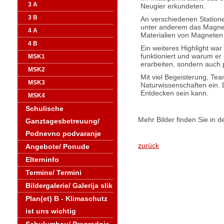
3 A
Neugier erkundeten.
3 B
An verschiedenen Statione
unter anderem das Magnet
4 A
Materialien von Magnete
4 B
Ein weiteres Highlight war
funktioniert und warum er
MSK1
erarbeiten, sondern auch
MSK2
Mit viel Begeisterung, Tea
MSK3
Naturwissenschaften ein. 
Entdecken sein kann.
MSK4
Schulische
Mehr Bilder finden Sie in d
Ganztagesbetreuung/
Podnevno podvaranje
zurück
Angebote/ Ponude
Elterninfo
Termine/ Termini
Bildergalerie/ Galerija slik
Plan(et) B - Klimaschutz
ist uns wichtig