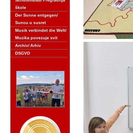
Schulumbau/ Pregradnja
škole
Der Sonne entgegen/
Suncu u susret
Musik verbindet die Welt/
Muzika povezuje svit
Archiv/ Arhiv
DSGVO