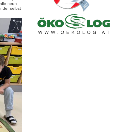
alle neun
nder selbst