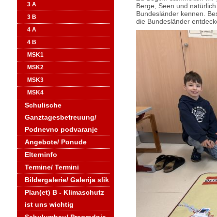
3 A
Berge, Seen und natürlich 
Bundesländer kennen. Beso
3 B
die Bundesländer entdeck
4 A
4 B
MSK1
MSK2
MSK3
MSK4
Schulische
Ganztagesbetreuung/
Podnevno podvaranje
Angebote/ Ponude
Elterninfo
Termine/ Termini
Bildergalerie/ Galerija slik
Plan(et) B - Klimaschutz
ist uns wichtig