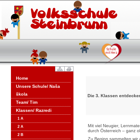
Home
Unsere Schule/ Naša
škola
Die 3. Klassen entdecke
Team/ Tim
Klassen/ Razredi
1 A
Mit viel Neugier, Lernmat
2 A
durch Österreich – ganz 
2 B
Zu Beginn sammelten wir 