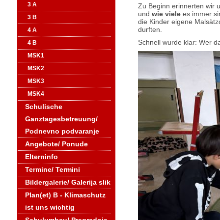
3 A
Zu Beginn erinnerten wir
und
wie viele
es immer sin
3 B
die Kinder eigene Malsät
durften.
4 A
Schnell wurde klar: Wer da
4 B
MSK1
MSK2
MSK3
MSK4
Schulische
Ganztagesbetreuung/
Podnevno podvaranje
Angebote/ Ponude
Elterninfo
Termine/ Termini
Bildergalerie/ Galerija slik
Plan(et) B - Klimaschutz
ist uns wichtig