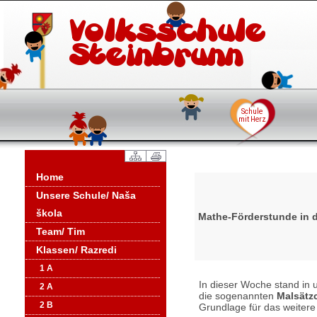
Home
Unsere Schule/ Naša
škola
Mathe-Förderstunde in d
Team/ Tim
Klassen/ Razredi
1 A
In dieser Woche stand in u
2 A
die sogenannten
Malsätz
2 B
Grundlage für das weitere