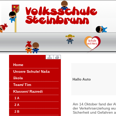
Home
Unsere Schule/ Naša
škola
Hallo Auto
Team/ Tim
Klassen/ Razredi
1 A
Am 14.Oktober fand der A
2 A
der Verkehrserziehung wur
2 B
Sicherheit und Gefahren