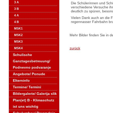
3 A
Die Schülerinnen und Schü
verschiedene Versuche ihr
3 B
deutlich zu spüren, beson
4 A
Vielen Dank auch an die F
regennasser Fahrbahn br
4 B
MSK1
Mehr Bilder finden Sie in d
MSK2
MSK3
zurück
MSK4
Schulische
Ganztagesbetreuung/
Podnevno podvaranje
Angebote/ Ponude
Elterninfo
Termine/ Termini
Bildergalerie/ Galerija slik
Plan(et) B - Klimaschutz
ist uns wichtig