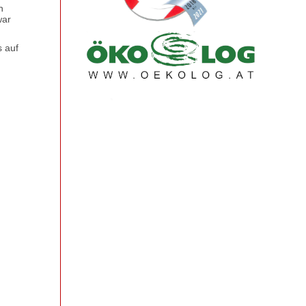
h
war
s auf