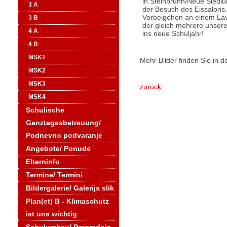
in Steinbrunn/Neue Siedlu
3 A
der Besuch des Eissalons.
Vorbeigehen an einem Lav
3 B
der gleich mehrere unsere
4 A
ins neue Schuljahr!
4 B
MSK1
Mehr Bilder finden Sie in d
MSK2
MSK3
zurück
MSK4
Schulische
Ganztagesbetreuung/
Podnevno podvaranje
Angebote/ Ponude
Elterninfo
Termine/ Termini
Bildergalerie/ Galerija slik
Plan(et) B - Klimaschutz
ist uns wichtig