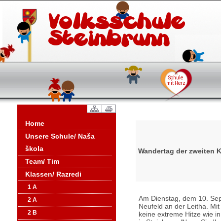
Home
Unsere Schule/ Naša
škola
Wandertag der zweiten K
Team/ Tim
Klassen/ Razredi
1 A
Am Dienstag, dem 10. Se
2 A
Neufeld an der Leitha. Mi
2 B
keine extreme Hitze wie 