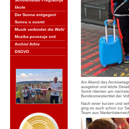
Schulumbau/ Pregradnja
škole
Der Sonne entgegen/
Suncu u susret
Musik verbindet die Welt/
Muzika povezuje svit
Archiv/ Arhiv
DSGVO
Am Abend des Anreisetag
ausgelost und letzte Deta
Somit ritterten am nächs
Bundesmeistertitel der Vo
Nach einer kurzen und seh
ging es auch schon zur S
Team aus Niederösterreich