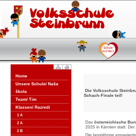
Home
Unsere Schule/ Naša
Die Volksschule Steinbr
škola
Schach-Finale teil!
Team/ Tim
Klassen/ Razredi
1 A
Das
österreichische Bu
2 A
2025 in Kärnten statt. D
2 B
Die langjährige engagiert