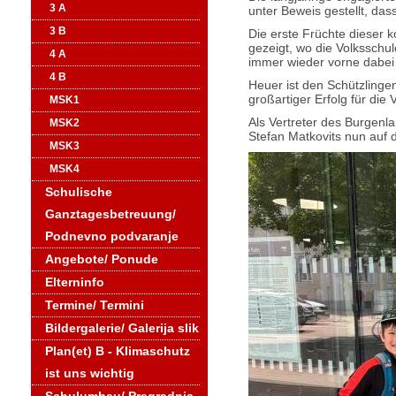
3 A
unter Beweis gestellt, da
3 B
Die erste Früchte dieser k
gezeigt, wo die Volksschu
4 A
immer wieder vorne dabei
4 B
Heuer ist den Schützlinge
großartiger Erfolg für die
MSK1
Als Vertreter des Burgenl
MSK2
Stefan Matkovits nun auf 
MSK3
MSK4
Schulische
Ganztagesbetreuung/
Podnevno podvaranje
Angebote/ Ponude
Elterninfo
Termine/ Termini
Bildergalerie/ Galerija slik
Plan(et) B - Klimaschutz
ist uns wichtig