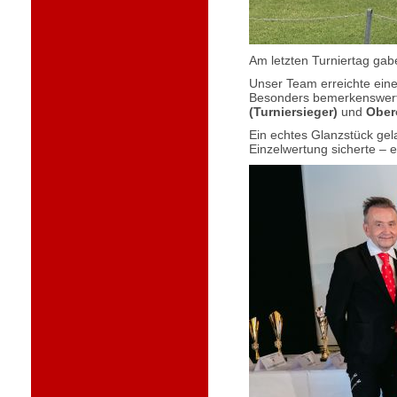
Am letzten Turniertag gab
Unser Team erreichte ein
Besonders bemerkenswert 
(Turniersieger)
und
Oberö
Ein echtes Glanzstück gela
Einzelwertung sicherte – 