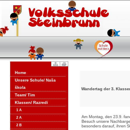
Home
Unsere Schule/ Naša
škola
Wandertag der 3. Klasse
Team/ Tim
Klassen/ Razredi
1 A
Am Montag, den 23.9. fand
2 A
Besuch unsere Nachbargemei
2 B
besonders darauf, ihren 