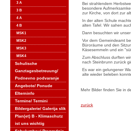
3 A
Bei strahlendem Herbstwet
besondere Aufmerksamkeit
3 B
zur Kirche, von dort zur 
4 A
In der alten Schule machte
alten Tafel. Wir sahen au
4 B
Dann besuchten wir unsere 
MSK1
Vor dem Gemeindeamt begr
MSK2
Büroräume und den Sitzun
MSK3
Käsesemmeln und ein "süß
MSK4
Zum Abschluss durften wir 
nach Steinbrunn zurück g
Schulische
Es war ein gelungener Wa
Ganztagesbetreuung/
alte wieder beleben konnt
Podnevno podvaranje
Angebote/ Ponude
Mehr Bilder finden Sie in d
Elterninfo
Termine/ Termini
zurück
Bildergalerie/ Galerija slik
Plan(et) B - Klimaschutz
ist uns wichtig