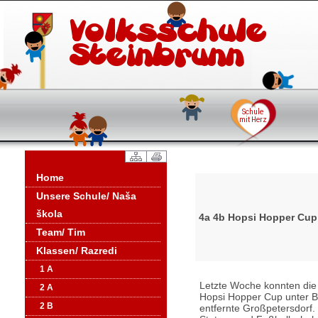
Home
Unsere Schule/ Naša
škola
4a 4b Hopsi Hopper Cup
Team/ Tim
Klassen/ Razredi
1 A
Letzte Woche konnten die 
2 A
Hopsi Hopper Cup unter Be
2 B
entfernte Großpetersdorf