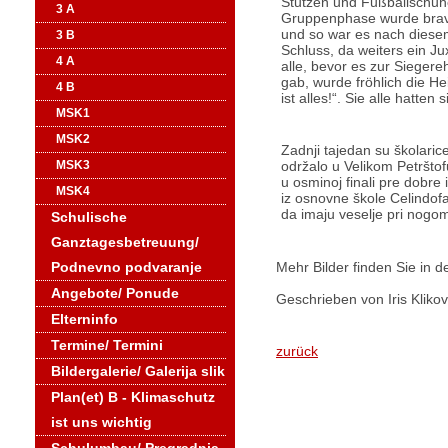
Stutzen und Fußballschuh
3 A
Gruppenphase wurde bravou
und so war es nach diesem
3 B
Schluss, da weiters ein Ju
4 A
alle, bevor es zur Sieger
gab, wurde fröhlich die H
4 B
ist alles!“. Sie alle hatten
MSK1
MSK2
Zadnji tajedan su školaric
održalo u Velikom Petrštofu
MSK3
u osminoj finali pre dobre 
MSK4
iz osnovne škole Celindofa.
da imaju veselje pri nogo
Schulische
Ganztagesbetreuung/
Podnevno podvaranje
Mehr Bilder finden Sie in d
Angebote/ Ponude
Geschrieben von Iris Klikov
Elterninfo
Termine/ Termini
zurück
Bildergalerie/ Galerija slik
Plan(et) B - Klimaschutz
ist uns wichtig