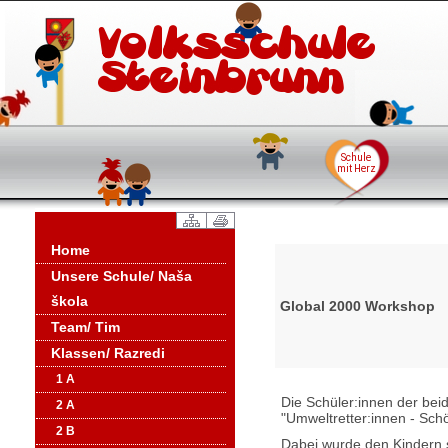
Home
Unsere Schule/ Naša
škola
Global 2000 Workshop
Team/ Tim
Klassen/ Razredi
1 A
Die Schüler:innen der be
2 A
"Umweltretter:innen - Schö
2 B
Dabei wurde den Kindern s