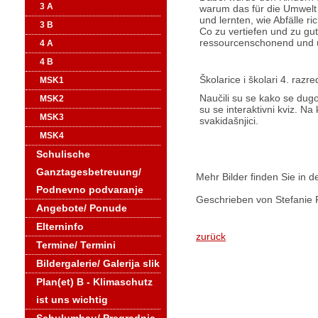
3 A
warum das für die Umwelt 
und lernten, wie Abfälle ri
3 B
Co zu vertiefen und zu gut
ressourcenschonend und 
4 A
4 B
Školarice i školari 4. razr
MSK1
Naučili su se kako se dugov
MSK2
su se interaktivni kviz. N
MSK3
svakidašnjici.
MSK4
Schulische
Ganztagesbetreuung/
Mehr Bilder finden Sie in d
Podnevno podvaranje
Geschrieben von Stefanie 
Angebote/ Ponude
Elterninfo
zurück
Termine/ Termini
Bildergalerie/ Galerija slik
Plan(et) B - Klimaschutz
ist uns wichtig