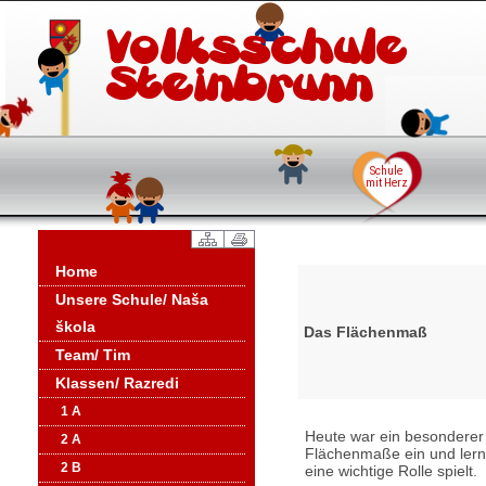
Home
Unsere Schule/ Naša
škola
Das Flächenmaß
Team/ Tim
Klassen/ Razredi
1 A
Heute war ein besonderer T
2 A
Flächenmaße ein und lernt
2 B
eine wichtige Rolle spielt.