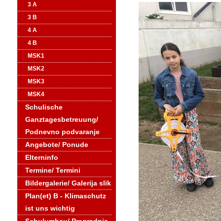
3 A
3 B
4 A
4 B
MSK1
MSK2
MSK3
MSK4
Schulische
Ganztagesbetreuung/
Podnevno podvaranje
Angebote/ Ponude
Elterninfo
Termine/ Termini
Bildergalerie/ Galerija slik
Plan(et) B - Klimaschutz
ist uns wichtig