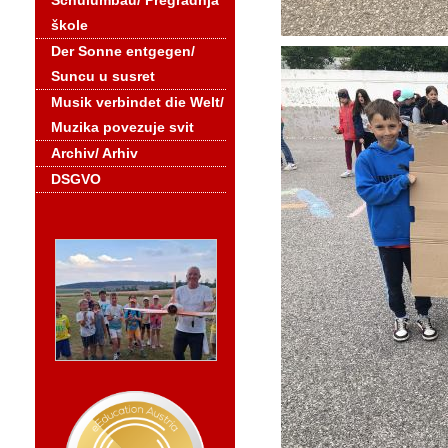
Schulumbau/ Pregradnja
škole
Der Sonne entgegen/
Suncu u susret
Musik verbindet die Welt/
Muzika povezuje svit
Archiv/ Arhiv
DSGVO