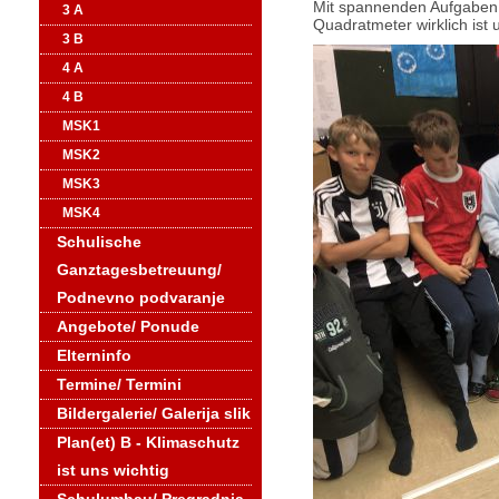
Mit spannenden Aufgaben 
3 A
Quadratmeter wirklich ist 
3 B
4 A
4 B
MSK1
MSK2
MSK3
MSK4
Schulische
Ganztagesbetreuung/
Podnevno podvaranje
Angebote/ Ponude
Elterninfo
Termine/ Termini
Bildergalerie/ Galerija slik
Plan(et) B - Klimaschutz
ist uns wichtig