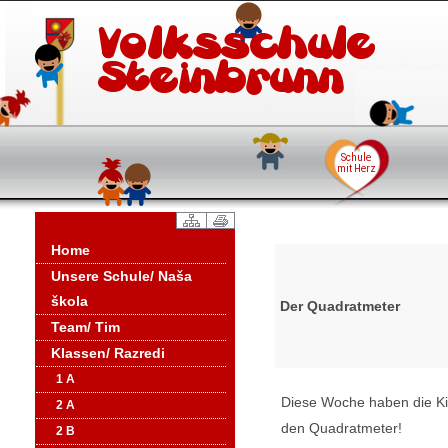
Home
Unsere Schule/ Naša
škola
Der Quadratmeter
Team/ Tim
Klassen/ Razredi
1 A
Diese Woche haben die Ki
2 A
den Quadratmeter!
2 B