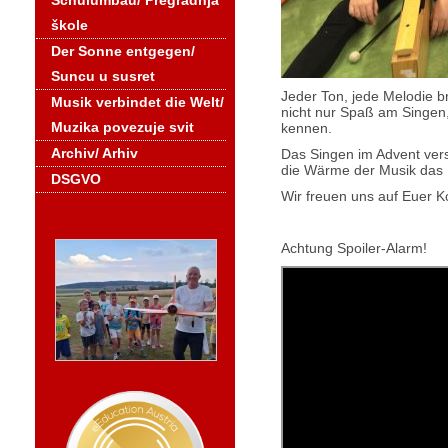
Schulumbau/ Pregradnja
škole
Der Sonne entgegen/
Suncu u susret
Jeder Ton, jede Melodie b
Musik verbindet die Welt/
nicht nur Spaß am Singen,
Muzika povezuje svit
kennen.
Archiv/ Arhiv
Das Singen im Advent vers
die Wärme der Musik das 
DSGVO
Wir freuen uns auf Euer
Achtung Spoiler-Alarm!