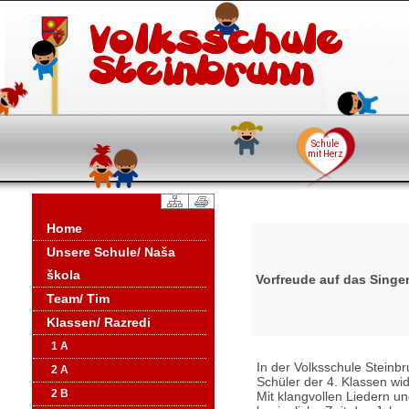
Home
Unsere Schule/ Naša
škola
Vorfreude auf das Singe
Team/ Tim
Klassen/ Razredi
1 A
In der Volksschule Steinb
2 A
Schüler der 4. Klassen wi
2 B
Mit klangvollen Liedern un