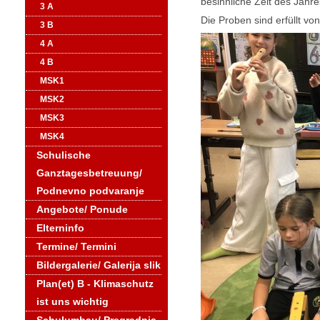
besinnliche Zeit des Jahre
3 A
Die Proben sind erfüllt v
3 B
4 A
4 B
MSK1
MSK2
MSK3
MSK4
Schulische
Ganztagesbetreuung/
Podnevno podvaranje
Angebote/ Ponude
Elterninfo
Termine/ Termini
Bildergalerie/ Galerija slik
Plan(et) B - Klimaschutz
ist uns wichtig