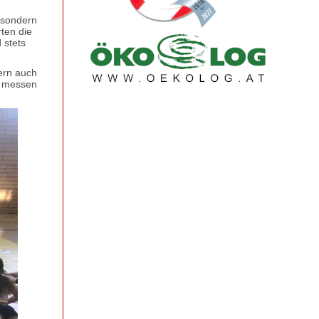
, sondern
ten die
 stets
dern auch
er messen