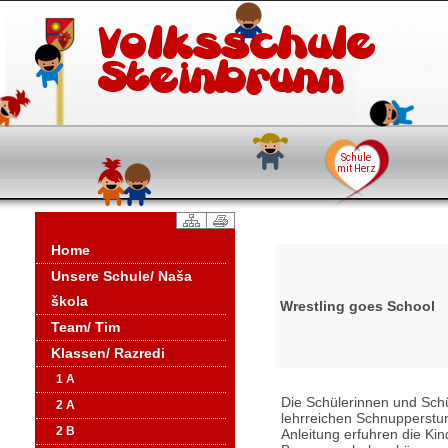
Home
Unsere Schule/ Naša
škola
Wrestling goes School
Team/ Tim
Klassen/ Razredi
1 A
Die Schülerinnen und Schü
2 A
lehrreichen Schnupperstu
2 B
Anleitung erfuhren die Kin