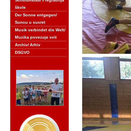
Schulumbau/ Pregradnja
škole
Der Sonne entgegen/
Suncu u susret
Musik verbindet die Welt/
Muzika povezuje svit
Archiv/ Arhiv
DSGVO