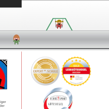
iger
 der