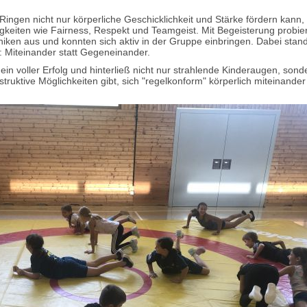
Ringen nicht nur körperliche Geschicklichkeit und Stärke fördern kann
igkeiten wie Fairness, Respekt und Teamgeist. Mit Begeisterung probier
iken aus und konnten sich aktiv in der Gruppe einbringen. Dabei stand
t: Miteinander statt Gegeneinander.
in voller Erfolg und hinterließ nicht nur strahlende Kinderaugen, son
struktive Möglichkeiten gibt, sich "regelkonform" körperlich miteinand