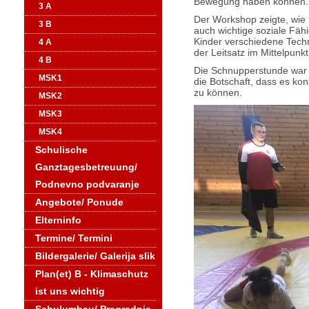
Bewegung haben können.
3 A
Der Workshop zeigte, wie 
3 B
auch wichtige soziale Fäh
Kinder verschiedene Techn
4 A
der Leitsatz im Mittelpunk
4 B
Die Schnupperstunde war e
MSK1
die Botschaft, dass es kon
zu können.
MSK2
MSK3
MSK4
Schulische
Ganztagesbetreuung/
Podnevno podvaranje
Angebote/ Ponude
Elterninfo
Termine/ Termini
Bildergalerie/ Galerija slik
Plan(et) B - Klimaschutz
ist uns wichtig