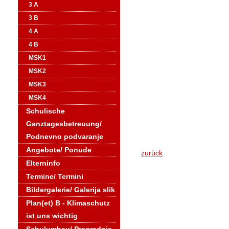
3 A
3 B
4 A
4 B
MSK1
MSK2
MSK3
MSK4
Schulische
Ganztagesbetreuung/
Podnevno podvaranje
Angebote/ Ponude
zurück
Elterninfo
Termine/ Termini
Bildergalerie/ Galerija slik
Plan(et) B - Klimaschutz
ist uns wichtig