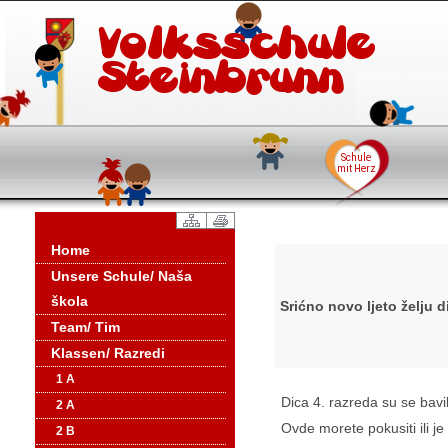
Home
Unsere Schule/ Naša
škola
Srićno novo ljeto želju d
Team/ Tim
Klassen/ Razredi
1 A
Dica 4. razreda su se bavil
2 A
Ovde morete pokusiti ili je
2 B