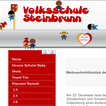
Home
Unsere Schule/ Naša
škola
Weihnachtsfrühstück der
Team/ Tim
Klassen/ Razredi
1 A
Am 20. Dezember fand das
2 A
Schülerinnen und Schüler
2 B
Zubereitung eines leckere