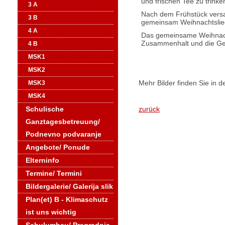
und frischen Tee zu trinke
3 A
Nach dem Frühstück versa
3 B
gemeinsam Weihnachtslied
4 A
Das gemeinsame Weihnacht
Zusammenhalt und die Gem
4 B
MSK1
MSK2
Mehr Bilder finden Sie in d
MSK3
MSK4
Schulische
zurück
Ganztagesbetreuung/
Podnevno podvaranje
Angebote/ Ponude
Elterninfo
Termine/ Termini
Bildergalerie/ Galerija slik
Plan(et) B - Klimaschutz
ist uns wichtig