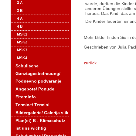
3 A
wurde, durften die Kinder
anderen Übungen stellte s
3 B
heraus. Das Kind, das am
4 A
Die Kinder feuerten einand
4 B
MSK1
Mehr Bilder finden Sie in d
MSK2
Geschrieben von Julia Pac
MSK3
MSK4
zurück
Schulische
Ganztagesbetreuung/
Podnevno podvaranje
Angebote/ Ponude
Elterninfo
Termine/ Termini
Bildergalerie/ Galerija slik
Plan(et) B - Klimaschutz
ist uns wichtig