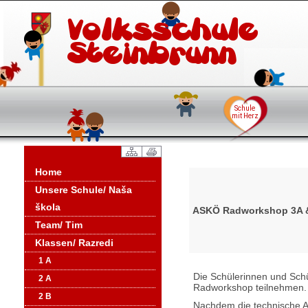
Home
Unsere Schule/ Naša
škola
ASKÖ Radworkshop 3A 
Team/ Tim
Klassen/ Razredi
1 A
Die Schülerinnen und Sch
2 A
Radworkshop teilnehmen
2 B
Nachdem die technische A