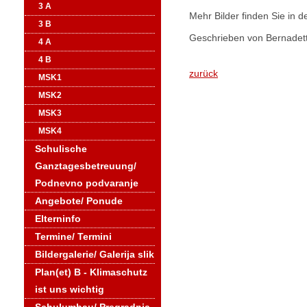
3 A
Mehr Bilder finden Sie in d
3 B
Geschrieben von Bernadet
4 A
4 B
zurück
MSK1
MSK2
MSK3
MSK4
Schulische
Ganztagesbetreuung/
Podnevno podvaranje
Angebote/ Ponude
Elterninfo
Termine/ Termini
Bildergalerie/ Galerija slik
Plan(et) B - Klimaschutz
ist uns wichtig