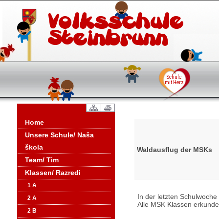
Home
Unsere Schule/ Naša
škola
Waldausflug der MSKs
Team/ Tim
Klassen/ Razredi
1 A
In der letzten Schulwoche
2 A
Alle MSK Klassen erkunde
2 B