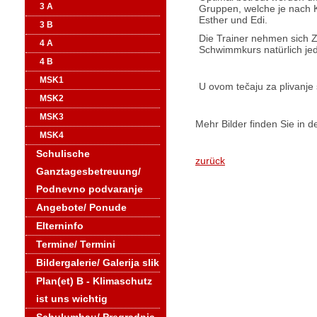
3 A
Gruppen, welche je nach K
Esther und Edi.
3 B
Die Trainer nehmen sich Ze
4 A
Schwimmkurs natürlich jed
4 B
MSK1
U ovom tečaju za plivanje 
MSK2
MSK3
Mehr Bilder finden Sie in d
MSK4
Schulische
zurück
Ganztagesbetreuung/
Podnevno podvaranje
Angebote/ Ponude
Elterninfo
Termine/ Termini
Bildergalerie/ Galerija slik
Plan(et) B - Klimaschutz
ist uns wichtig