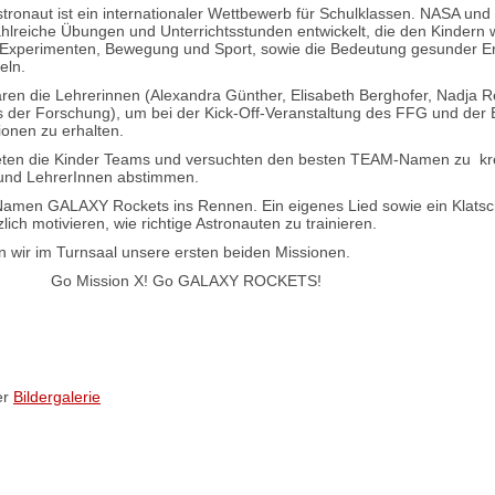
Astronaut ist ein internationaler Wettbewerb für Schulklassen. NASA un
ahlreiche Übungen und Unterrichtsstunden entwickelt, die den Kindern w
Experimenten, Bewegung und Sport, sowie die Bedeutung gesunder E
eln.
en die Lehrerinnen (Alexandra Günther, Elisabeth Berghofer, Nadja
s der Forschung), um bei der Kick-Off-Veranstaltung des FFG und de
sionen zu erhalten.
deten die Kinder Teams und versuchten den besten TEAM-Namen zu kr
 und LehrerInnen abstimmen.
amen GALAXY Rockets ins Rennen. Ein eigenes Lied sowie ein Klats
ch motivieren, wie richtige Astronauten zu trainieren.
n wir im Turnsaal unsere ersten beiden Missionen.
Go Mission X! Go GALAXY ROCKETS!
er
Bildergalerie