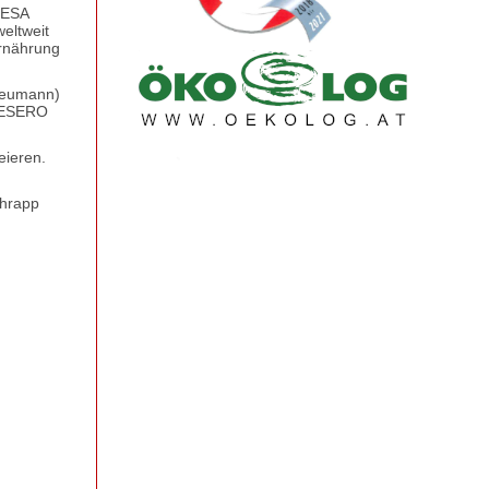
d ESA
eltweit
rnährung
 Reumann)
r ESERO
eieren.
chrapp