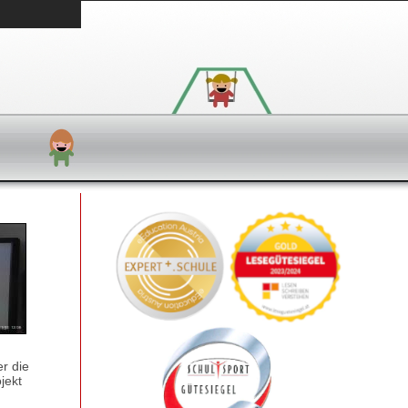
er die
jekt