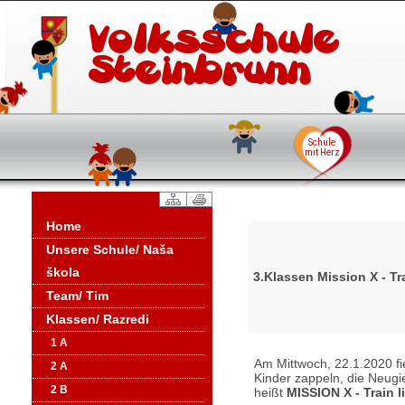
Home
Unsere Schule/ Naša
škola
3.Klassen Mission X - Tra
Team/ Tim
Klassen/ Razredi
1 A
Am Mittwoch, 22.1.2020 fie
2 A
Kinder zappeln, die Neugi
2 B
heißt
MISSION X - Train l