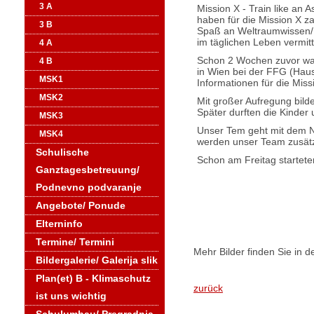
3 A
Mission X - Train like an 
haben für die Mission X z
3 B
Spaß an Weltraumwissen/
im täglichen Leben vermitt
4 A
Schon 2 Wochen zuvor war
4 B
in Wien bei der FFG (Hau
MSK1
Informationen für die Mis
MSK2
Mit großer Aufregung bil
Später durften die Kinder
MSK3
Unser Tem geht mit dem N
MSK4
werden unser Team zusätzli
Schulische
Schon am Freitag startete
Ganztagesbetreuung/
Podnevno podvaranje
Angebote/ Ponude
Elterninfo
Termine/ Termini
Mehr Bilder finden Sie in d
Bildergalerie/ Galerija slik
Plan(et) B - Klimaschutz
zurück
ist uns wichtig