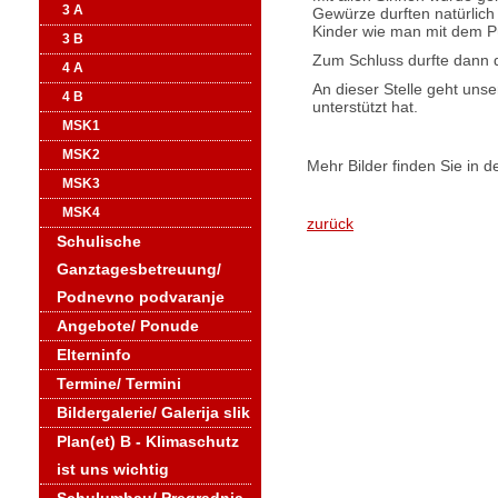
3 A
Gewürze durften natürlich
Kinder wie man mit dem Pü
3 B
Zum Schluss durfte dann 
4 A
An dieser Stelle geht unse
4 B
unterstützt hat.
MSK1
MSK2
Mehr Bilder finden Sie in d
MSK3
MSK4
zurück
Schulische
Ganztagesbetreuung/
Podnevno podvaranje
Angebote/ Ponude
Elterninfo
Termine/ Termini
Bildergalerie/ Galerija slik
Plan(et) B - Klimaschutz
ist uns wichtig