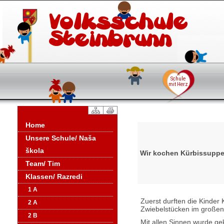
Home
Unsere Schule/ Naša
škola
Wir kochen Kürbissupp
Team/ Tim
Klassen/ Razredi
1 A
Zuerst durften die Kinder
2 A
Zwiebelstücken im großen
2 B
Mit allen Sinnen wurde gek